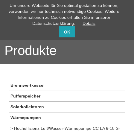
Um unsere Webseite für Sie optimal gestalten zu können,
info@capito-gmbh.de
02735 / 760-0
verwenden wir nur technisch notwendige Cookies. Weitere
Informationen zu Cookies erhalten Sie in unserer
Datenschutzerklärung.
Details
OK
Produkte
Brennwertkessel
Pufferspeicher
Solarkollektoren
Wärmepumpen
> Hocheffizienz Luft/Wasser-Wärmepumpe CC LA 6-18 S-