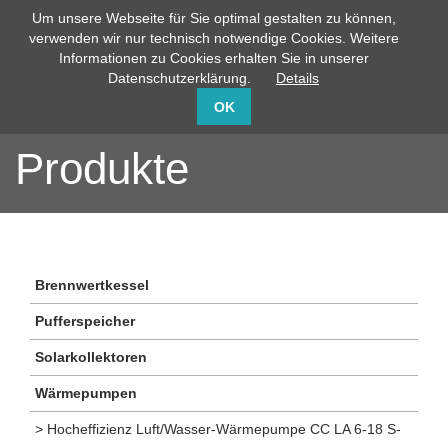
Um unsere Webseite für Sie optimal gestalten zu können,
info@capito-gmbh.de
02735 / 760-0
verwenden wir nur technisch notwendige Cookies. Weitere
Informationen zu Cookies erhalten Sie in unserer
Datenschutzerklärung.
Details
OK
Produkte
Brennwertkessel
Pufferspeicher
Solarkollektoren
Wärmepumpen
> Hocheffizienz Luft/Wasser-Wärmepumpe CC LA 6-18 S-