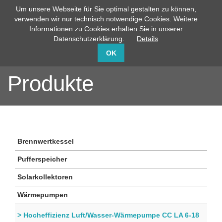
Um unsere Webseite für Sie optimal gestalten zu können,
info@capito-gmbh.de
02735 / 760-0
verwenden wir nur technisch notwendige Cookies. Weitere
Informationen zu Cookies erhalten Sie in unserer
Datenschutzerklärung.
Details
OK
Produkte
Brennwertkessel
Pufferspeicher
Solarkollektoren
Wärmepumpen
> Hocheffizienz Luft/Wasser-Wärmepumpe CC LA 6-18