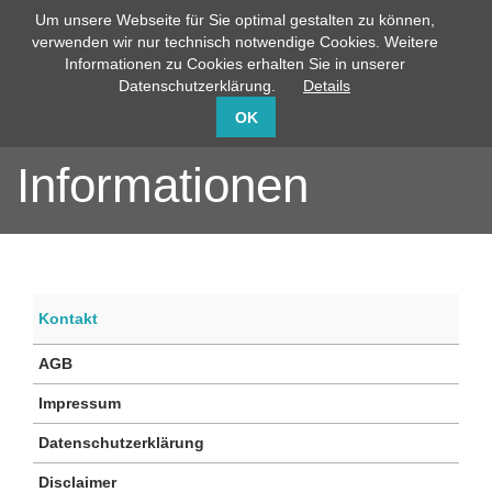
Um unsere Webseite für Sie optimal gestalten zu können,
info@capito-gmbh.de
02735 / 760-0
verwenden wir nur technisch notwendige Cookies. Weitere
Informationen zu Cookies erhalten Sie in unserer
Datenschutzerklärung.
Details
OK
Informationen
Kontakt
AGB
Impressum
Datenschutzerklärung
Disclaimer