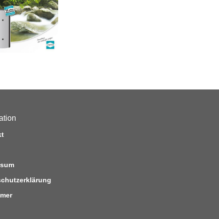
ation
kt
ssum
chutzerklärung
imer