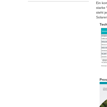
Ein kom
starke 
steht j
Solaren
Tech
Pros