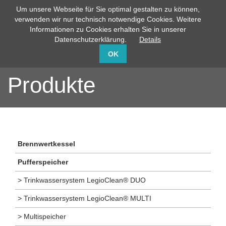
Um unsere Webseite für Sie optimal gestalten zu können,
info@capito-gmbh.de
02735 / 760-0
verwenden wir nur technisch notwendige Cookies. Weitere
Informationen zu Cookies erhalten Sie in unserer
Datenschutzerklärung.
Details
OK
Produkte
Brennwertkessel
Pufferspeicher
> Trinkwassersystem LegioClean® DUO
> Trinkwassersystem LegioClean® MULTI
> Multispeicher