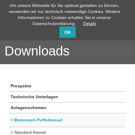
Um unsere Webseite für Sie optimal gestalten zu können,
info@capito-gmbh.de
02735 / 760-0
verwenden wir nur technisch notwendige Cookies. Weitere
Informationen zu Cookies erhalten Sie in unserer
Datenschutzerklärung.
Details
OK
Downloads
Prospekte
Technische Unterlagen
Anlagenschemen
> Brennwert-Pufferkessel
> Standard-Kessel