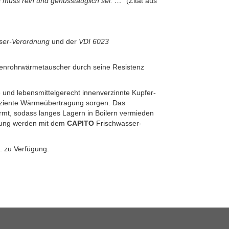
s muss rein und genusstauglich sei. …“
(Zitat aus
ser-Verordnung
und der
VDI 6023
penrohrwärmetauscher durch seine Resistenz
und lebensmittelgerecht innenverzinnte Kupfer-
ffiziente Wärmeübertragung sorgen. Das
rmt, sodass langes Lagern in Boilern vermieden
hrung werden mit dem
CAPITO
Frischwasser-
. zu Verfügung.