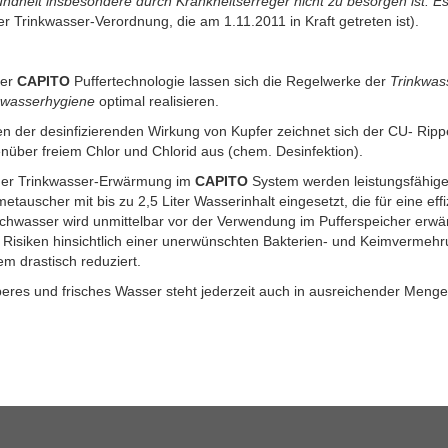
ndheit insbesondere durch Krankheitserreger nicht zu besorgen ist. E
er Trinkwasser-Verordnung, die am 1.11.2011 in Kraft getreten ist).
der
CAPITO
Puffertechnologie lassen sich die Regelwerke der
Trinkwas
kwasserhygiene
optimal realisieren.
n der desinfizierenden Wirkung von Kupfer zeichnet sich der CU- Rip
nüber freiem Chlor und Chlorid aus (chem. Desinfektion).
der Trinkwasser-Erwärmung im
CAPITO
System werden leistungsfähige 
etauscher mit bis zu 2,5 Liter Wasserinhalt eingesetzt, die für eine e
chwasser wird unmittelbar vor der Verwendung im Pufferspeicher erwä
. Risiken hinsichtlich einer unerwünschten Bakterien- und Keimverme
em drastisch reduziert.
eres und frisches Wasser steht jederzeit auch in ausreichender Menge