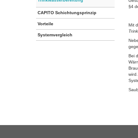
Gesu
§4 d
CAPITO Schichtungsprinzip
Vorteile
Mit 
Trin
Systemvergleich
Nebe
gege
Bei 
Wärm
Brau
wird
Syst
Saub