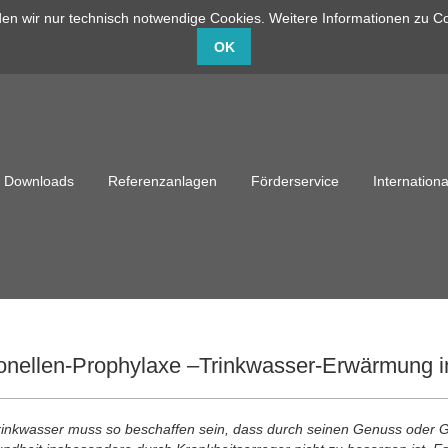
en wir nur technisch notwendige Cookies. Weitere Informationen zu Co
info@capito-gmbh.de
02735 / 760-0
OK
Downloads
Referenzanlagen
Förderservice
Internationa
onellen-Prophylaxe –Trinkwasser-Erwärmung i
inkwasser muss so beschaffen sein, dass durch seinen Genuss oder 