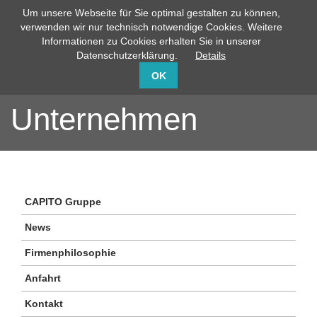
Um unsere Webseite für Sie optimal gestalten zu können,
info@capito-gmbh.de
02735 / 760-0
verwenden wir nur technisch notwendige Cookies. Weitere
Informationen zu Cookies erhalten Sie in unserer
Datenschutzerklärung.
Details
OK
Unternehmen
CAPITO Gruppe
News
Firmenphilosophie
Anfahrt
Kontakt