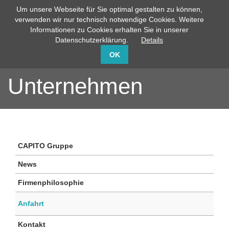
Um unsere Webseite für Sie optimal gestalten zu können,
info@capito-gmbh.de
02735 / 760-0
verwenden wir nur technisch notwendige Cookies. Weitere
Informationen zu Cookies erhalten Sie in unserer
Datenschutzerklärung.
Details
OK
Unternehmen
CAPITO Gruppe
News
Firmenphilosophie
Anfahrt
Kontakt