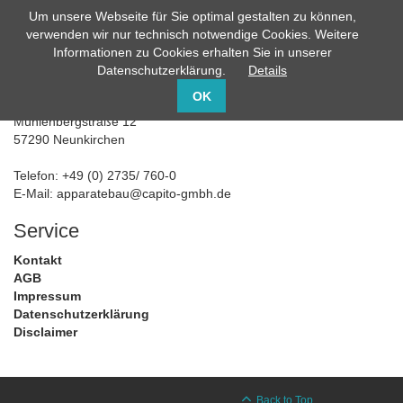
Um unsere Webseite für Sie optimal gestalten zu können,
info@capito-gmbh.de
02735 / 760-0
verwenden wir nur technisch notwendige Cookies. Weitere
Informationen zu Cookies erhalten Sie in unserer
Datenschutzerklärung.
Details
CAPITO Gruppe
OK
Mühlenbergstraße 12
57290 Neunkirchen
Telefon: +49 (0) 2735/ 760-0
E-Mail:
apparatebau@capito-gmbh.de
Service
Kontakt
AGB
Impressum
Datenschutzerklärung
Disclaimer
Back to Top